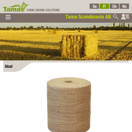
FARM GROWN SOLUTIONS
Tama Scandinavia AB
▼
▼
▼
Tama
Sisal
Scandinavia AB