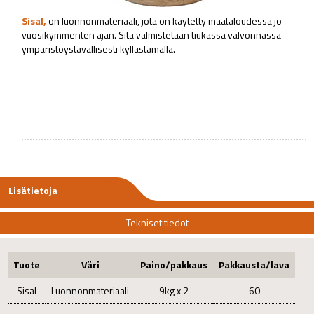
Sisal,
on luonnonmateriaali, jota on käytetty maataloudessa jo
vuosikymmenten ajan. Sitä valmistetaan tiukassa valvonnassa
ympäristöystävällisesti kyllästämällä.
Lisätietoja
Tekniset tiedot
Tuote
Väri
Paino/pakkaus
Pakkausta/lava
Sisal
Luonnonmateriaali
9kg x 2
60