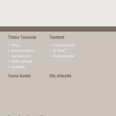
Tietoa Tamasta
Tuotteet
Yritys
Paalausverkot
®
Kansainvälinen
EZ Web
markkinointi
Paalauslangat
OEM-suhteet
Viestintä
Tama Assist
Ota yhteyttä