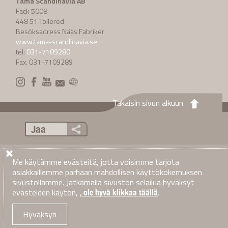
Tama Scandinavia AB
Fack 5008
448 51 Tollered
Besöksadress Nääs Fabriker
www.tama-scandinavia.se
tel:
031-7109280
Fax. 031-7109289
Takaisin sivun alkuun
Jaa
Yleiset tunnisteet:
Bale+™ teknologiaa
|
CoverEdge™
|
Edge to
Edge® -teknologia
|
Excellent Edge
|
John Deere
|
Krone
|
Me käytämme evästeitä, jotta voisimme tarjota
Paalauslangat
|
Paalausverkot
|
Sisal
|
Tama
|
Tama LSB
|
TamaNet
asiakkaillemme parhaan mahdollisen käyttökokemuksen
Edge to Edge®
|
TamaTwine™
|
XtraNet
|
XtraTwine
sivustollamme. Jatkamalla sivuston selailua hyväksyt
evästeiden käytön,
.
Yksityisyys
Terms & Conditions of Sale
Käyttöehdot
, ole hyvä klikkaa täällä
·
·
·
© 2026
Tama Scandinavia AB
. Kaikki oikeudet pidätetään
Hyväksyn