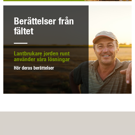
Berättelser från
fältet
Lantbrukare jorden runt
använder våra lösningar
Hör deras berättelser