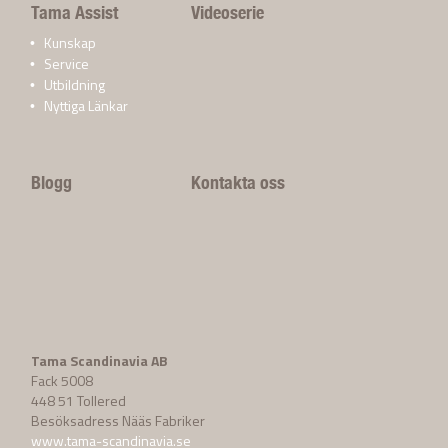
Tama Assist
Videoserie
Kunskap
Service
Utbildning
Nyttiga Länkar
Blogg
Kontakta oss
Tama Scandinavia AB
Fack 5008
448 51 Tollered
Besöksadress Nääs Fabriker
www.tama-scandinavia.se