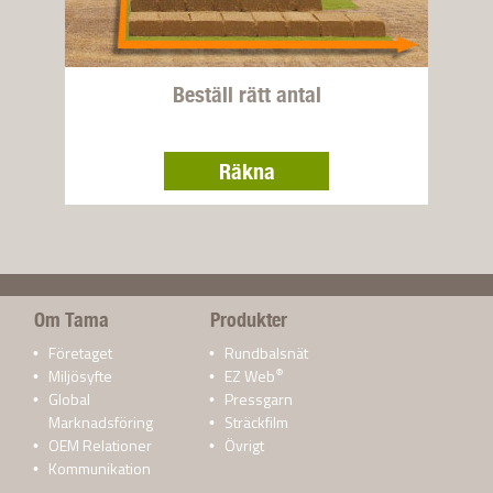
Beställ rätt antal
Räkna
Om Tama
Produkter
Företaget
Rundbalsnät
®
Miljösyfte
EZ Web
Global
Pressgarn
Marknadsföring
Sträckfilm
OEM Relationer
Övrigt
Kommunikation