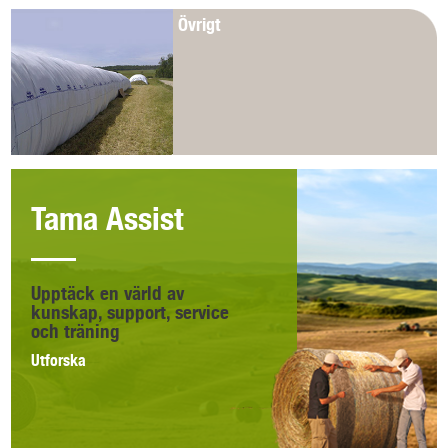
Övrigt
Tama Assist
Upptäck en värld av
kunskap, support, service
och träning
Utforska