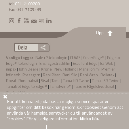
tel:
031-7109280
Fax. 031-7109289
Upp
Dela
Vanliga taggar:
Bale+™ teknologin
|
CLAAS
|
CoverEdge™
|
Edge to
Edge® teknologin
|
Ensilagesträckfilm
|
Excellent Edge
|
EZ Web
|
impax
|
John Deere
|
Krone
|
New Holland
|
Plansilofilm
|
Premier
Infinet®
|
Pressgarn
|
Rani Plast
|
Rani Silo
|
Rani Wrap
|
Rollatex
|
Royal
|
Rundbalnät
|
Sisal
|
Tama
|
Tama HD Twine
|
Tama LSB Twine
|
TamaNet Edge to Edge®
|
TamaTwine™
|
Tape & Fågelskyddsnät
|
XtraNet
|
XtraTwine
Sekretesspolicy
Terms & Conditions of Sale
ALLMÃNNA VILLKOR
För att kunna erbjuda bästa möjliga service sparar vi
·
·
·
© 2026
Tama Scandinavia AB
. Alla rättigheter reserverade
uppgifter om ditt besök här genom s.k ”cookies”. Genom att
använda vår hemsida samtycker du till användandet av
”cookies”. För ytterligare information
.
klicka här.