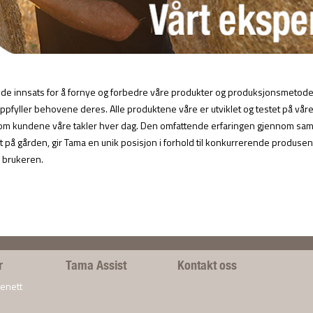
nde innsats for å fornye og forbedre våre produkter og produksjonsmetoder
ppfyller behovene deres. Alle produktene våre er utviklet og testet på vår
 som kundene våre takler hver dag. Den omfattende erfaringen gjennom sa
 på gården, gir Tama en unik posisjon i forhold til konkurrerende produsente
l brukeren.
r
Tama Assist
Kontakt oss
enett
®