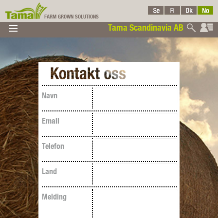
FARM GROWN SOLUTIONS
Tama Scandinavia AB
▼
▼
▼
Tama-
Navn
Email
Telefon
Scandinavia
Land
Melding