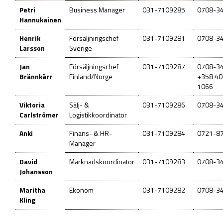
Petri
Business Manager
031-7109285
0708-3
Hannukainen
Henrik
Försäljningschef
031-7109281
0708-3
Larsson
Sverige
Jan
Försäljningschef
031-7109287
0708-3
Brännkärr
Finland/Norge
+358 40
1066
Viktoria
Sälj- &
031-7109286
0708-3
Carlströmer
Logistikkoordinator
Anki
Finans- & HR-
031-7109284
0721-8
Manager
David
Marknadskoordinator
031-7109283
0708-3
Johansson
Maritha
Ekonom
031-7109282
0708-3
Kling