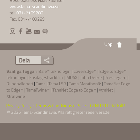
Besöksadress Nääs Fabriker
www.tama-scandinavia.se
tel:
031-7109280
Fax. 031-7109289
Upp
Dela
Vanliga taggar:
Bale™ teknologin
|
CoverEdge™
|
Edge to Edge™
teknologin
|
Ensilagesträckfilm
|
IMPAX
|
John Deere
|
Pressegarn
|
Rundballenett
|
Tama
|
Tama LSB
|
Tama Marathon®
|
TamaNet Edge
to Edge™
|
TamaTwine™
|
TanaNet Edge to Edge™
|
XtraNet
|
XtraTwine
Privacy Policy
Terms & Conditions of Sale
GENERELLE VILKÅR
·
·
·
© 2026
Tama-Scandinavia
. Alla rättigheter reserverade