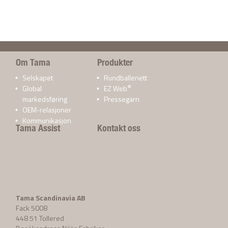
Om Tama
Produkter
Selskapet
Rundballenett
®
Global
EZ Web
markedsføring
Pressegarn
OEM-relasjoner
Kommunikasjon
Tama Assist
Kontakt oss
Tama Scandinavia AB
Fack 5008
448 51 Tollered