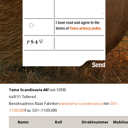
I have read and agree to the
.
terms of
Tama privacy policy
Tama Scandinavia AB
Fack 5008
448 51 Tollered
Besöksadress Nääs Fabriker
www.tama-scandinavia.se
tel:
031-
7109280
Fax. 031-7109289
Namn
Roll
Direktnummer
Mobiln