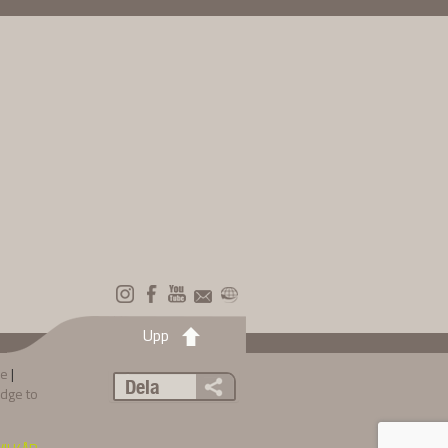
Upp
re
|
Dela
dge to