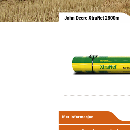
John Deere XtraNet 2800m
Mer informasjon