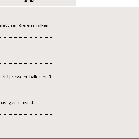
Media
et viser føreren i hvilken
med å presse en balle uten å
inus" gjennomsnitt.