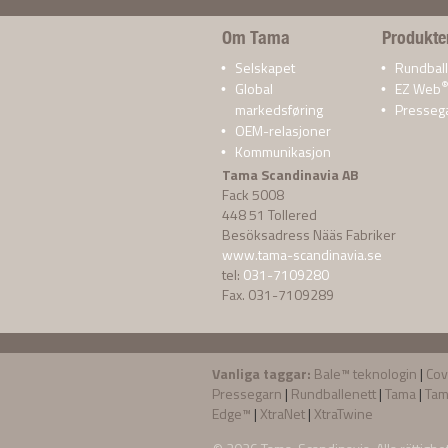
Om Tama
Produkte
Selskapet
Rundball
Global
EZ Web
markedsføring
Presseg
OEM-relasjoner
Kommunikasjon
Tama Scandinavia AB
Fack 5008
448 51 Tollered
Besöksadress Nääs Fabriker
www.tama-scandinavia.se
tel:
031-7109280
Fax. 031-7109289
Vanliga taggar:
Bale™ teknologin
|
Co
Pressegarn
|
Rundballenett
|
Tama
|
Tam
Edge™
|
XtraNet
|
XtraTwine