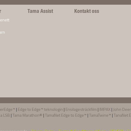
r
Tama Assist
Kontakt oss
enett
®
arn
verEdge™
|
Edge to Edge™ teknologin
|
Ensilagesträckfilm
|
IMPAX
|
John Dee
a LSB
|
Tama Marathon®
|
TamaNet Edge to Edge™
|
TamaTwine™
|
TanaNet E