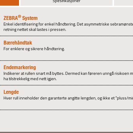
Spesifikasjoner
®
ZEBRA
System
Enkel identifisering for enkel håndtering. Det asymmetriske sebramønster
retning nettet skal lastes i pressen.
Bærehåndtak
For enklere og sikrere håndtering.
Endemarkering
Indikerer at rullen snart må byttes. Dermed kan føreren unngå risikoen 
ha tilstrekkelig med nett igjen.
Lengde
Hver rull inneholder den garanterte angitte lengden, og ikke et "pluss/m