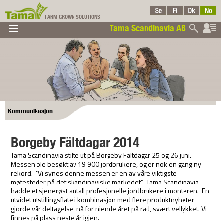
FARM GROWN SOLUTIONS
Tama Scandinavia AB
▼
▼
▼
Tama-
Kommunikasjon
Borgeby Fältdagar 2014
Scandinavia
Tama Scandinavia stilte ut på Borgeby Fältdagar 25 og 26 juni.
Messen ble besøkt av 19 900 jordbrukere, og er nok en gang ny
rekord. ”Vi synes denne messen er en av våre viktigste
møtesteder på det skandinaviske markedet”. Tama Scandinavia
hadde et sjenerøst antall profesjonelle jordbrukere i monteren. En
utvidet utstillingsflate i kombinasjon med flere produktnyheter
gjorde vår deltagelse, nå for niende året på rad, svært vellykket. Vi
finnes på plass neste år igjen.