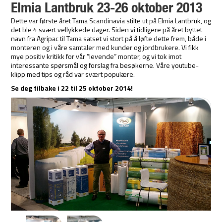
Elmia Lantbruk 23-26 oktober 2013
Dette var første året Tama Scandinavia stilte ut på Elmia Lantbruk, og
det ble 4 svært vellykkede dager. Siden vi tidligere på året byttet
navn fra Agripac til Tama satset vi stort på å løfte dette frem, både i
monteren og i våre samtaler med kunder og jordbrukere. Vi fikk
mye positiv kritikk for vår ”levende” monter, og vi tok imot
interessante spørsmål og forslag fra besøkerne. Våre youtube-
klipp med tips og råd var svært populære.
Se
deg tilbake i
22 til 25 oktober 2014
!