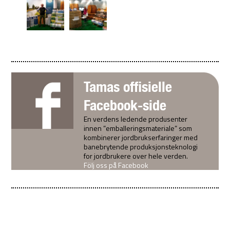
Tamas offisielle
Facebook-side
En verdens ledende produsenter
innen ”emballeringsmateriale” som
kombinerer jordbrukserfaringer med
banebrytende produksjonsteknologi
for jordbrukere over hele verden.
Följ oss på Facebook