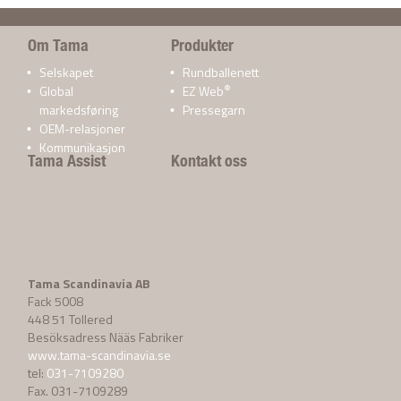
Om Tama
Produkter
Selskapet
Rundballenett
®
Global
EZ Web
markedsføring
Pressegarn
OEM-relasjoner
Kommunikasjon
Tama Assist
Kontakt oss
Tama Scandinavia AB
Fack 5008
448 51 Tollered
Besöksadress Nääs Fabriker
www.tama-scandinavia.se
tel:
031-7109280
Fax. 031-7109289