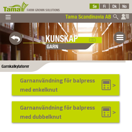
FARM GROWN SOLUTIONS
Tama Scandinavia AB
▼
▼
▼
Tama
▼
Garnkalkylatorer
Garnanvändning för balpress
med enkelknut
Scandinavia AB
Garnanvändning för balpress
med dubbelknut