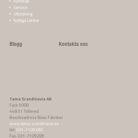
Kunskap
Service
Utbildning
Nyttiga Länkar
Blogg
Kontakta oss
Tama Scandinavia AB
Fack 5008
448 51 Tollered
Besöksadress Nääs Fabriker
www.tama-scandinavia.se
tel:
031-7109280
Fax. 031-7109289