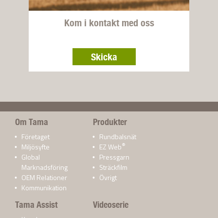
Kom i kontakt med oss
Skicka
Om Tama
Produkter
Företaget
Rundbalsnät
®
Miljösyfte
EZ Web
Global
Pressgarn
Marknadsföring
Sträckfilm
OEM Relationer
Övrigt
Kommunikation
Tama Assist
Videoserie