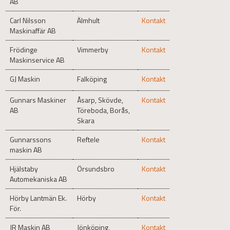
AB
Carl Nilsson
Älmhult
Kontakt
Maskinaffär AB
Frödinge
Vimmerby
Kontakt
Maskinservice AB
GJ Maskin
Falköping
Kontakt
Gunnars Maskiner
Åsarp, Skövde,
Kontakt
AB
Töreboda, Borås,
Skara
Gunnarssons
Reftele
Kontakt
maskin AB
Hjälstaby
Örsundsbro
Kontakt
Automekaniska AB
Hörby Lantmän Ek.
Hörby
Kontakt
För.
JR Maskin AB
Jönköping,
Kontakt