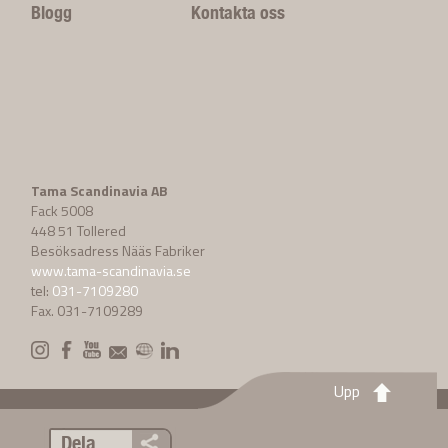
Blogg
Kontakta oss
Tama Scandinavia AB
Fack 5008
448 51 Tollered
Besöksadress Nääs Fabriker
www.tama-scandinavia.se
tel:
031-7109280
Fax. 031-7109289
Upp
Dela