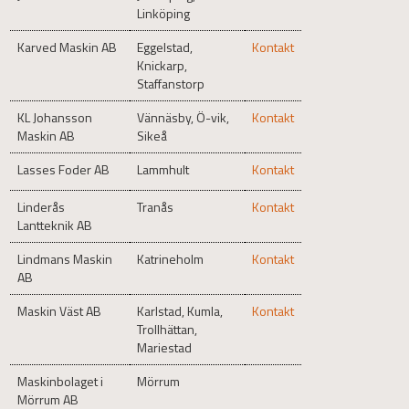
Linköping
Karved Maskin AB
Eggelstad,
Kontakt
Knickarp,
Staffanstorp
KL Johansson
Vännäsby, Ö-vik,
Kontakt
Maskin AB
Sikeå
Lasses Foder AB
Lammhult
Kontakt
Linderås
Tranås
Kontakt
Lantteknik AB
Lindmans Maskin
Katrineholm
Kontakt
AB
Maskin Väst AB
Karlstad, Kumla,
Kontakt
Trollhättan,
Mariestad
Maskinbolaget i
Mörrum
Mörrum AB