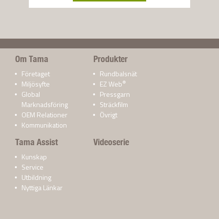
Om Tama
Produkter
Företaget
Rundbalsnät
®
Miljösyfte
EZ Web
Global
Pressgarn
Marknadsföring
Sträckfilm
OEM Relationer
Övrigt
Kommunikation
Tama Assist
Videoserie
Kunskap
Service
Utbildning
Nyttiga Länkar