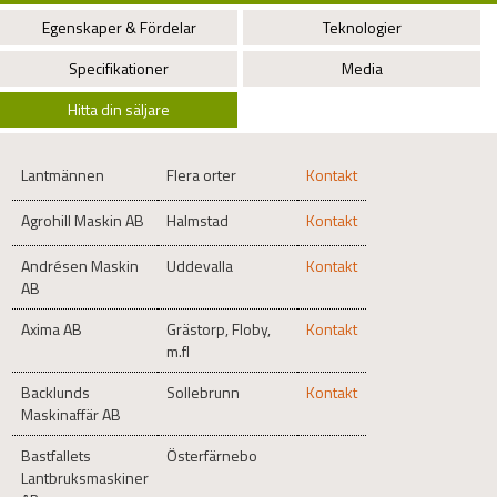
Egenskaper & Fördelar
Teknologier
Specifikationer
Media
Hitta din säljare
Lantmännen
Flera orter
Kontakt
Agrohill Maskin AB
Halmstad
Kontakt
Andrésen Maskin
Uddevalla
Kontakt
AB
Axima AB
Grästorp, Floby,
Kontakt
m.fl
Backlunds
Sollebrunn
Kontakt
Maskinaffär AB
Bastfallets
Österfärnebo
Lantbruksmaskiner