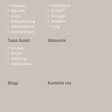
Företaget
Rundbalsnät
®
Miljösyfte
EZ Web
Global
Pressgarn
Marknadsföring
Sträckfilm
OEM Relationer
Övrigt
Kommunikation
Tama Assist
Videoserie
Kunskap
Service
Utbildning
Nyttiga Länkar
Blogg
Kontakta oss