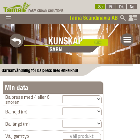
FARM GROWN SOLUTIONS
Tama Scandinavia AB
▼
▼
▼
Tama
▼
Garnanvändning för balpress med enkelknut
Min data
Scandinavia AB
Balpress med 4 eller 6
snören
Balhöjd (m)
Ballängd (m)
Välj garntyp