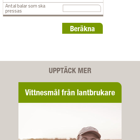
Antal balar som ska
pressas
Resultatet
UPPTÄCK MER
Längd
M
För mer information om
Klicka här
Vittnesmål från lantbrukare