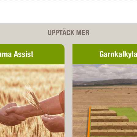
UPPTÄCK MER
ama Assist
Garnkalkyla