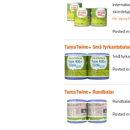
Internati
skördetyp
för stora
Posted in
TamaTwine+ Små fyrkantsbala
Små fyrka
Posted in
TamaTwine+ Rundbalar
Rundbalar
Posted in