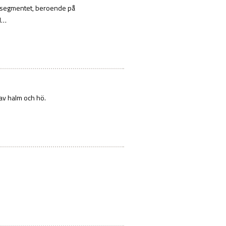
rnsegmentet, beroende på
ll…
 av halm och hö.