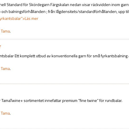
onell Standard för Skördegarn Färgskalan nedan visar räckvidden inom ga
 och balningsförhållanden ; från lågdensitets/standardförhållanden, upp ti
 fyrkantsbalar”>Läs mer
:
Tama
.
r
ntsbalar Ett komplett utbud av konventionella garn för små fyrkantsbalning
:
Tama
.
 TamaTwine+ sortimentet innefattar premium ”fine twine” för rundbalar.
:
Tama
.