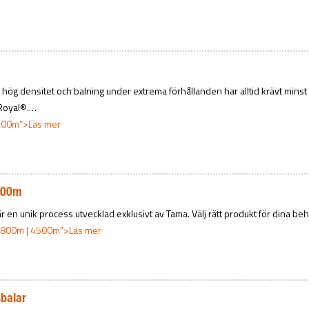
ög densitet och balning under extrema förhållanden har alltid krävt minst 3
Royal®.…
00m”>Läs mer
500m
r en unik process utvecklad exklusivt av Tama. Välj rätt produkt för dina
3800m | 4500m”>Läs mer
sbalar