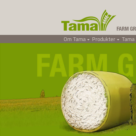
FARM GR
Om Tama
Produkter
Tama 
Tama Scandinavia AB
+
+