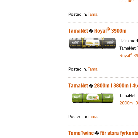
Läs mer
Posted in:
Tama
.
®
TamaNet
Royal
3500m
Halm med h
TamaNet 
®
Royal
35
Posted in:
Tama
.
TamaNet
2800m | 3800m | 4
TamaNet ä
2800m | 
Posted in:
Tama
.
TamaTwine
för stora fyrkant