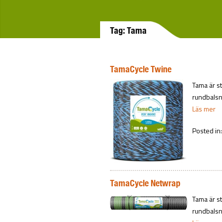
Tag: Tama
TamaCycle Twine
Tama är s
rundbalsn
Läs mer
Posted in
TamaCycle Netwrap
Tama är s
rundbalsn