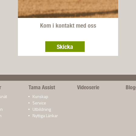
Kom i kontakt med oss
Skicka
r
Tama Assist
Videoserie
Blog
snät
Kunskap
®
Service
rn
Utbildning
m
Nyttiga Länkar