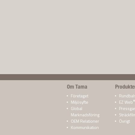
Om Tama
Produkte
Företaget
Rundbal
Miljösyfte
EZ Web
Global
Pressga
Marknadsföring
Sträckfil
OEM Relationer
Övrigt
Kommunikation