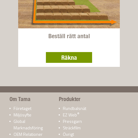
Beställ rätt antal
Räkna
Om Tama
Produkter
Företaget
Rundbalsnät
®
Miljösyfte
EZ Web
Global
Pressgarn
Marknadsföring
Sträckfilm
OEM Relationer
Övrigt