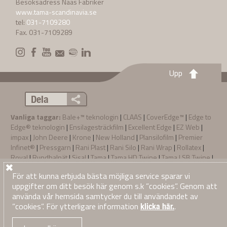
Besöksadress Nääs Fabriker
www.tama-scandinavia.se
tel:
031-7109280
Fax. 031-7109289
Upp
Dela
Vanliga taggar:
Bale+™ teknologin
|
CLAAS
|
CoverEdge™
|
Edge to
Edge® teknologin
|
Ensilagesträckfilm
|
Excellent Edge
|
EZ Web
|
impax
|
John Deere
|
Krone
|
New Holland
|
Plansilofilm
|
Premier
Infinet®
|
Pressgarn
|
Rani Plast
|
Rani Silo
|
Rani Wrap
|
Rollatex
|
Royal
|
Rundbalnät
|
Sisal
|
Tama
|
Tama HD Twine
|
Tama LSB Twine
|
TamaNet Edge to Edge®
|
TamaTwine™
|
Tape & Fågelskyddsnät
|
För att kunna erbjuda bästa möjliga service sparar vi
XtraNet
|
XtraTwine
uppgifter om ditt besök här genom s.k ”cookies”. Genom att
Sekretesspolicy
Terms & Conditions of Sale
ALLMÃNNA VILLKOR
·
·
·
använda vår hemsida samtycker du till användandet av
© 2026
Tama Scandinavia AB
. Alla rättigheter reserverade
”cookies”. För ytterligare information
.
klicka här.