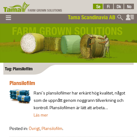
FARM GROWN SOLUTIONS
Tama Scandinavia AB
▼
▼
▼
Tama
▼
Tag: Plansilofilm
Plansilofilm
Scandinavia AB
Rani´s plansilofilmer har erkänt hög kvalitet, något
som de uppnått genom noggrann tillverkning och
kontroll. Plansilofilmen är lätt att arbeta…
Läs mer
Posted in:
Övrigt
,
Plansilofilm
.