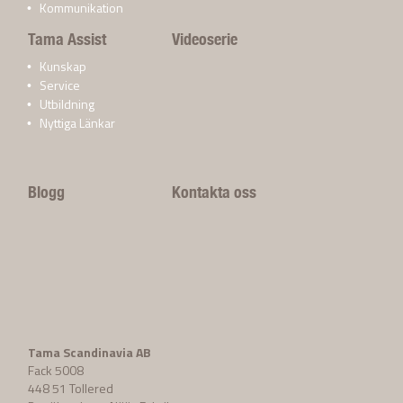
Kommunikation
Tama Assist
Videoserie
Kunskap
Service
Utbildning
Nyttiga Länkar
Blogg
Kontakta oss
Tama Scandinavia AB
Fack 5008
448 51 Tollered